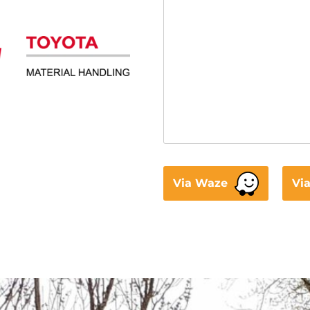
Via Waze
Vi