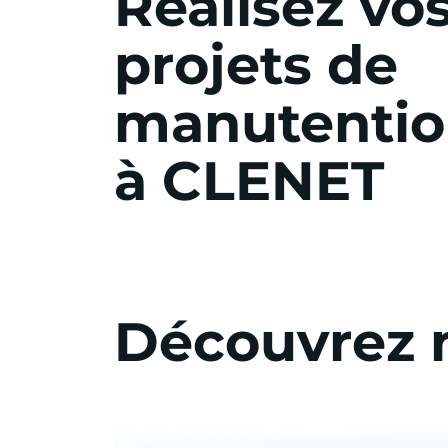
Réalisez vo
projets de
manutentio
à CLENET
Découvrez n