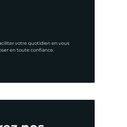
ciliter votre quotidien en vous
Ensemble ou rien !
oser en toute confiance.
me
ez nos