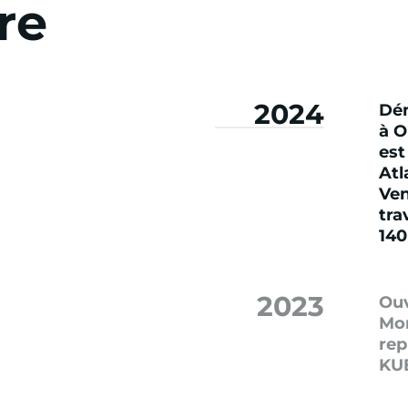
re
2024
Dém
à O
est
Atl
Ven
tra
140
2023
Ouv
Mon
rep
KU