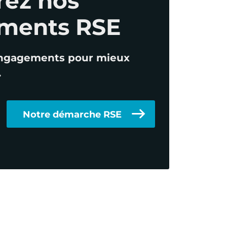
ments RSE
ngagements pour mieux
.
Notre démarche RSE