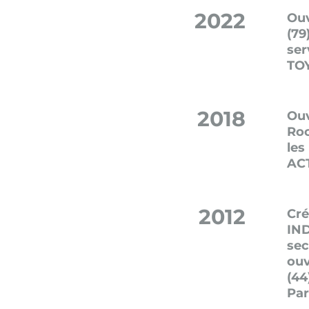
2022
Ouv
(79
ser
TO
2018
Ouv
Roc
les
AC
2012
Cr
IND
sec
ouv
(44
Par