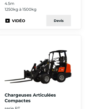
4.5m
1250kg à 1500kg
VIDÉO
Devis
Chargeuses Articulées
Compactes
serie RT