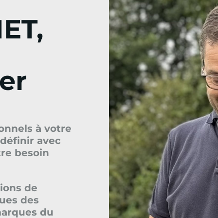
ET,
ger
onnels à votre
définir avec
tre besoin
ions de
sues des
marques du