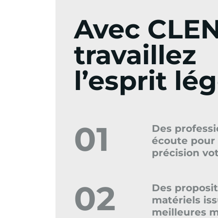
Avec CLEN
travaillez
l’esprit lé
01
Des professi
écoute pour 
précision vo
02
Des proposit
matériels is
meilleures 