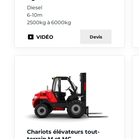
Diesel
6-10m
2500kg à 6000kg
VIDÉO
Devis
Chariots élévateurs tout-
terrain M et MC