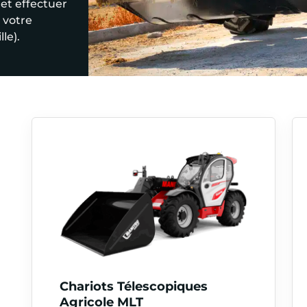
 et effectuer
 votre
lle).
Chariots Télescopiques
Agricole MLT