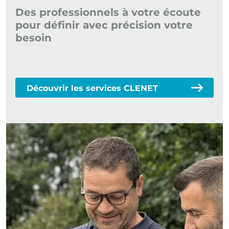
Des professionnels à votre écoute
De
pour définir avec précision votre
is
besoin
ma
Découvrir les services CLENET