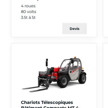
4 roues
80 volts
3.5t à 5t
Devis
Chariots Télescopiques
Bâtiment Compacts MT 4-