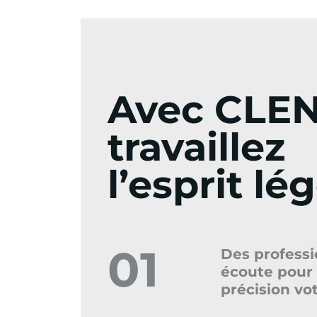
Avec CLEN
travaillez
l’esprit lé
01
Des professi
écoute pour 
précision vo