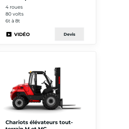
4 roues
80 volts
6t à 8t
VIDÉO
Devis
Chariots élévateurs tout-
terrain M et MC