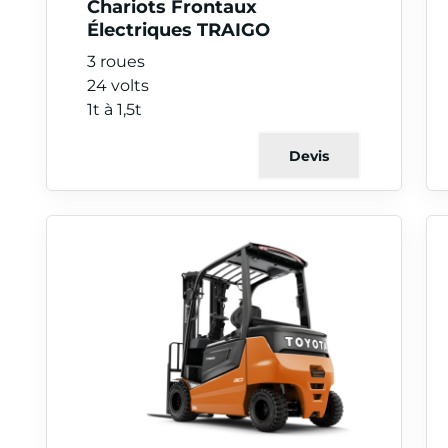
Chariots Frontaux
Électriques TRAIGO
3 roues
24 volts
1t à 1,5t
Devis