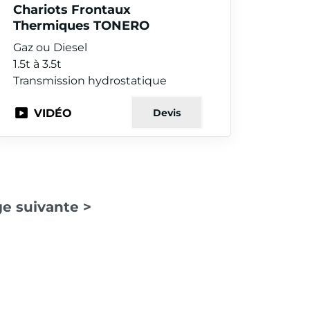
Chariots Frontaux
Thermiques TONERO
Gaz ou Diesel
1.5t à 3.5t
Transmission hydrostatique
VIDÉO
Devis
e suivante >