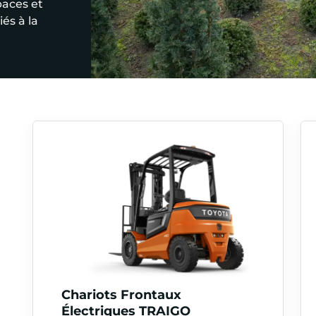
paces et
és à la
Chariots Frontaux
Électriques TRAIGO