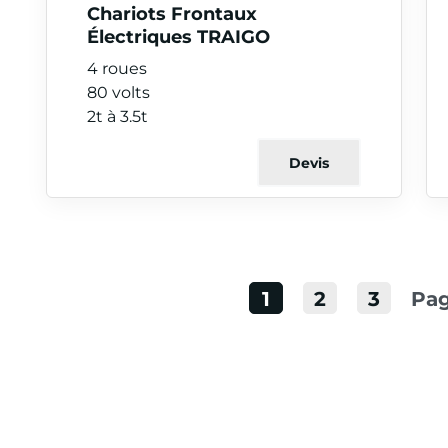
Chariots Frontaux
Électriques TRAIGO
4 roues
80 volts
2t à 3.5t
Devis
1
2
3
Pag