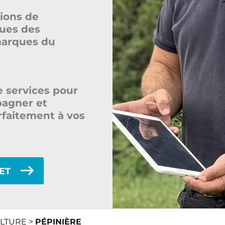
ions de
sues des
marques du
e services pour
agner et
faitement à vos
NET
LTURE
>
PÉPINIÈRE