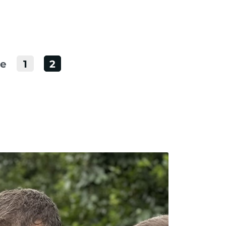
te
1
2