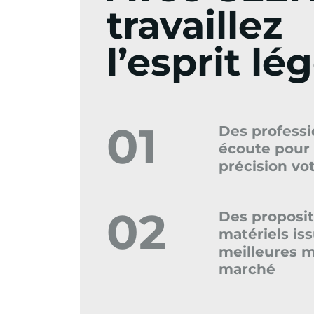
travaillez
l’esprit lé
01
Des professi
écoute pour 
précision vo
02
Des proposit
matériels is
meilleures 
marché