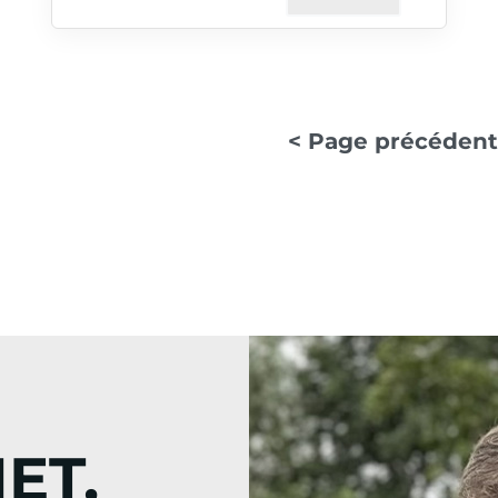
< Page précéden
ET,