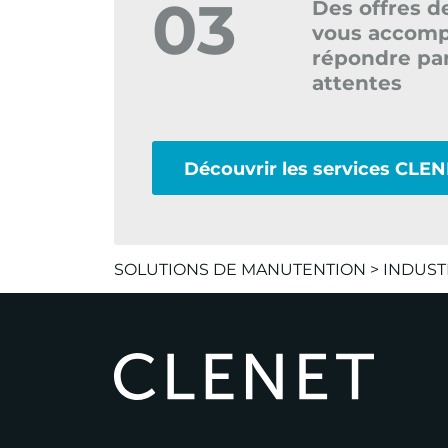
03
Des offres d
vous accomp
répondre par
attentes
Découvrir les services CLE
SOLUTIONS DE MANUTENTION
>
INDUST