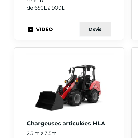
serie R
de 650L à 900L
VIDÉO
Devis
Chargeuses articulées MLA
2,5 m à 3.5m