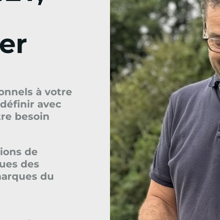
ger
onnels à votre
définir avec
tre besoin
ions de
sues des
marques du