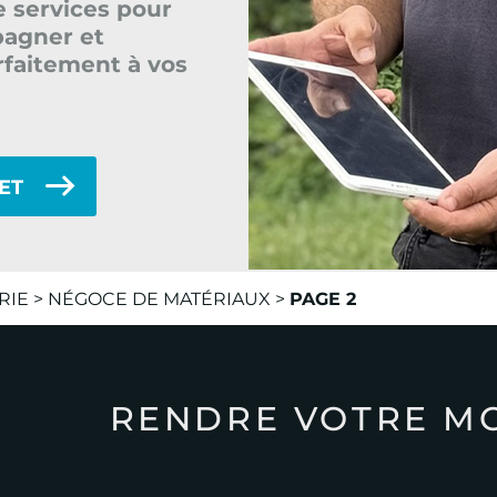
e services pour
agner et
faitement à vos
NET
RIE
>
NÉGOCE DE MATÉRIAUX
>
PAGE 2
RENDRE VOTRE M